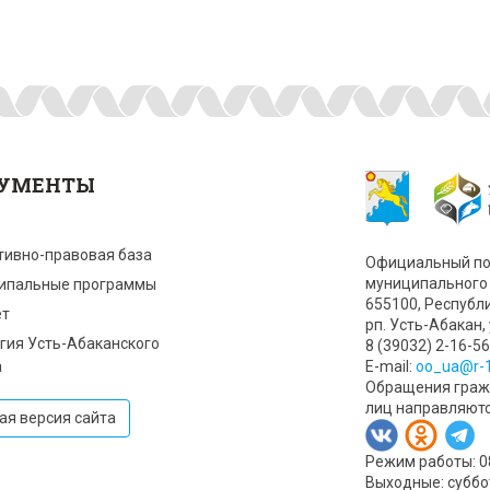
УМЕНТЫ
тивно-правовая база
Официальный по
муниципального 
ипальные программы
655100, Республ
т
рп. Усть-Абакан, 
гия Усть-Абаканского
8 (39032) 2-16-56
а
Е-mail:
oo_ua@r-1
Обращения гражд
лиц направляют
ая версия сайта
Режим работы: 08:
Выходные: суббо