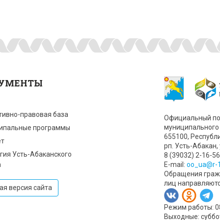
УМЕНТЫ
тивно-правовая база
Официальный по
муниципального 
ипальные программы
655100, Республ
т
рп. Усть-Абакан, 
гия Усть-Абаканского
8 (39032) 2-16-56
а
Е-mail:
oo_ua@r-1
Обращения гражд
лиц направляют
ая версия сайта
Режим работы: 08:
Выходные: суббо