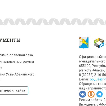
УМЕНТЫ
тивно-правовая база
Официальный по
муниципального 
ипальные программы
655100, Республ
т
рп. Усть-Абакан, 
гия Усть-Абаканского
8 (39032) 2-16-56
а
Е-mail:
oo_ua@r-1
Обращения гражд
лиц направляют
ая версия сайта
Режим работы: 08:
Выходные: суббо