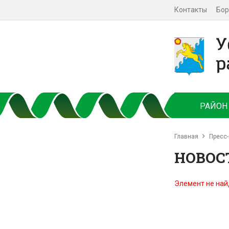
Контакты
Бор
РАЙОН
Главная
Пресс-
НОВОС
Элемент не най