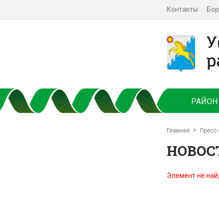
Контакты
Бор
РАЙОН
Главная
Пресс-
НОВОС
Элемент не най