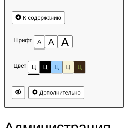
К содержанию
А
Шрифт
А
А
Цвет
Ц
Ц
Ц
Ц
Ц
Дополнительно
Администрация