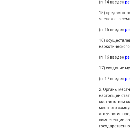
(п. 14 введен
р
15) предоставл
членам его сем
(п. 15 введен
р
16) осуществле
наркотического
(п. 16 введен
р
17) создание м
(п. 17 введен
р
2. Органы мест
настоящей стат
соответствии с
местного самоу
это участие пр
компетенции ор
государственно