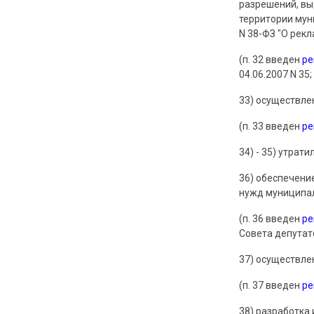
разрешений, вы
территории мун
N 38-ФЗ "О рекл
(п. 32 введен
р
04.06.2007 N 35;
33) осуществле
(п. 33 введен
р
34) - 35) утрати
36) обеспечени
нужд муниципал
(п. 36 введен
р
Совета депутато
37) осуществле
(п. 37 введен
р
38) разработка