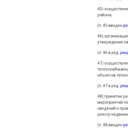
45) осуществле
района;
(п. 45 введен
р
46) организаци
утверждение ка
(п. 46 в ред.
реш
47) осуществле
теплоснабжающе
объектов тепло
(п. 47 в ред.
реш
48) принятие р
мероприятий по
сведений о пра
реестр недвижи
(п. 48 введен
р