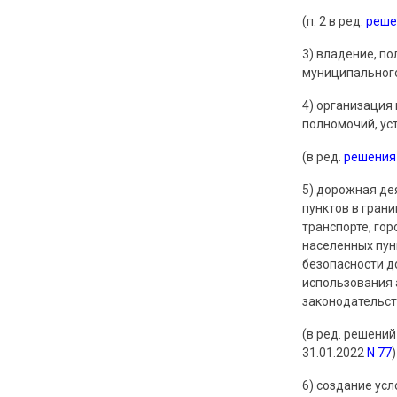
(п. 2 в ред.
реше
3) владение, п
муниципального
4) организация
полномочий, ус
(в ред.
решения
5) дорожная де
пунктов в гран
транспорте, го
населенных пун
безопасности д
использования 
законодательст
(в ред. решений
31.01.2022
N 77
)
6) создание ус