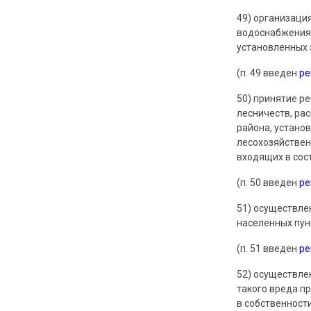
49) организация
водоснабжения 
установленных 
(п. 49 введен
р
50) принятие р
лесничеств, ра
района, устано
лесохозяйствен
входящих в сос
(п. 50 введен
р
51) осуществле
населенных пун
(п. 51 введен
р
52) осуществле
такого вреда п
в собственност