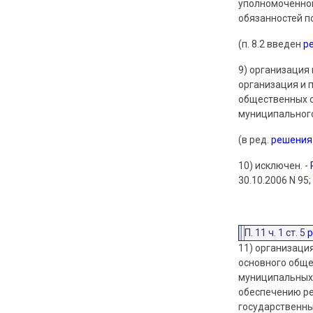
уполномоченног
обязанностей п
(п. 8.2 введен
р
9) организация
организация и 
общественных о
муниципального
(в ред.
решения
10) исключен. -
30.10.2006 N 95;
П. 11 ч. 1 ст. 5
р
11) организаци
основного обще
муниципальных 
обеспечению ре
государственны