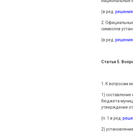
национальные и
(в ред.
решения
2. Официальные
символов устан
(в ред.
решения
Статья 5. Воп
1. К вопросам 
1) составление
бюджета муници
утверждение от
(п. 1 в ред.
реше
2) установлени