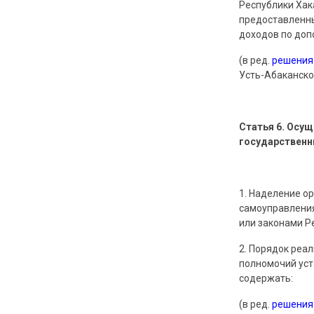
Республики Хак
предоставленны
доходов по доп
(в ред.
решения
Усть-Абаканског
Статья 6. Осу
государственн
1. Наделение о
самоуправлени
или законами Р
2. Порядок реа
полномочий уст
содержать:
(в ред.
решения