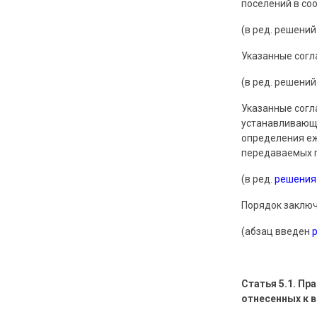
поселений в со
(в ред. решений
Указанные согл
(в ред. решений
Указанные согл
устанавливающи
определения е
передаваемых п
(в ред.
решения
Порядок заключ
(абзац введен
Статья 5.1. Пр
отнесенных к 