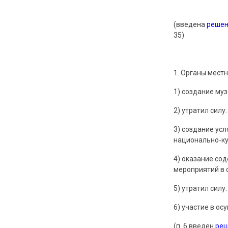
(введена
реше
35)
1. Органы мест
1) создание му
2) утратил силу.
3) создание ус
национально-ку
4) оказание со
мероприятий в 
5) утратил силу.
6) участие в ос
(п. 6 введен
ре