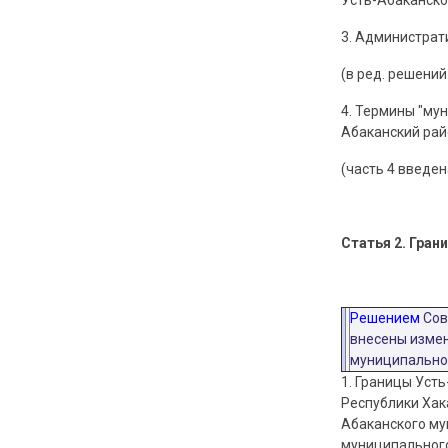
Усть-Абаканско
3. Администрат
(в ред. решений
4. Термины "му
Абаканский рай
(часть 4 введе
Статья 2. Гран
Решением
Сове
внесены измен
муниципальног
1. Границы Уст
Республики Хак
Абаканского му
муниципального 