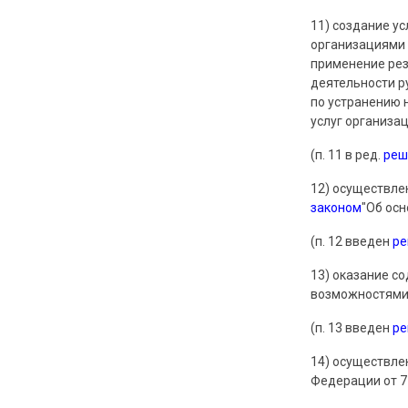
11) создание у
организациями 
применение рез
деятельности р
по устранению 
услуг организа
(п. 11 в ред.
реш
12) осуществле
законом
"Об ос
(п. 12 введен
р
13) оказание с
возможностями 
(п. 13 введен
р
14) осуществле
Федерации от 7 