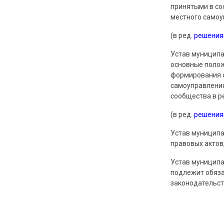
принятыми в со
местного самоу
(в ред.
решения
Устав муниципа
основные полож
формирования о
самоуправления
сообщества в р
(в ред.
решения
Устав муниципа
правовых актов
Устав муниципа
подлежит обяза
законодательст