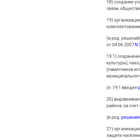
18) создание у
связи, обществ
19) организаци
комплектование
(в ред. решени
от 04.06.2007
N 
19.1) сохранен
культуры), нах
(памятников ис
муниципального
(п. 19.1 введен
20) выравниван
района, за сче
(в ред.
решения
21) организаци
защите населен