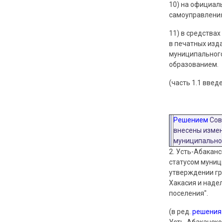
10) на официал
самоуправления
11) в средства
в печатных изд
муниципального
образованием.
(часть 1.1 введ
Решением
Сове
внесены измен
муниципальног
2. Усть-Абакан
статусом муни
утверждении гр
Хакасия и наде
поселения".
(в ред.
решения