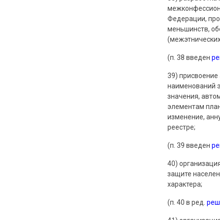
межконфессиона
Федерации, про
меньшинств, об
(межэтнических
(п. 38 введен
р
39) присвоение
наименований э
значения, авто
элементам план
изменение, анн
реестре;
(п. 39 введен
р
40) организаци
защите населен
характера;
(п. 40 в ред.
реш