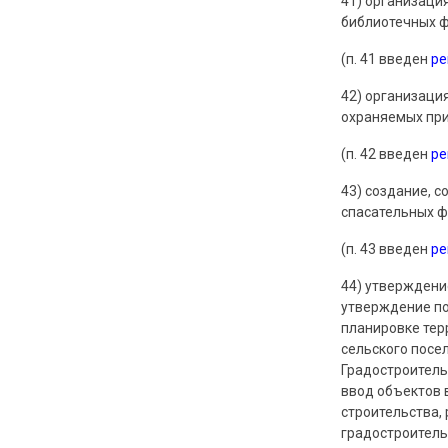
41) организаци
библиотечных ф
(п. 41 введен
р
42) организаци
охраняемых при
(п. 42 введен
р
43) создание, 
спасательных ф
(п. 43 введен
р
44) утверждени
утверждение по
планировке тер
сельского посе
Градостроител
ввод объектов 
строительства,
градостроитель