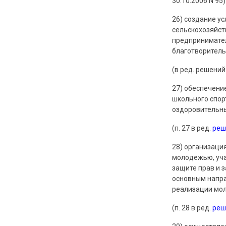
30.10.2006 N 95)
26) создание у
сельскохозяйст
предпринимате
благотворитель
(в ред. решений
27) обеспечени
школьного спор
оздоровительны
(п. 27 в ред.
реш
28) организаци
молодежью, уча
защите прав и 
основным напра
реализации мо
(п. 28 в ред.
реш