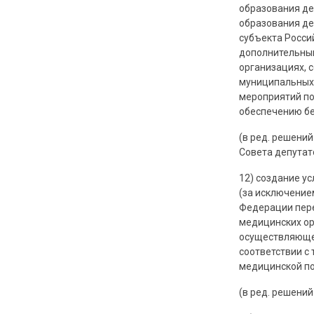
образования де
образования де
субъекта Росси
дополнительны
организациях, 
муниципальных 
мероприятий по
обеспечению бе
(в ред. решений
Совета депутато
12) создание у
(за исключение
Федерации пере
медицинских ор
осуществляющем
соответствии с
медицинской п
(в ред. решений