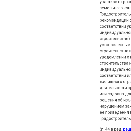
участков в гра
земельного кон
Градостроител
рекомендаций о
соответствии у
индивидуальног
строительстве)
установленным
строительства 
уведомлении о 
строительства 
индивидуальног
соответствии и
жилищного стро
деятельности п
или садовых до
решения об изъ
нарушением зак
ее приведения 
Градостроител
(п. 44 в ред.
реш