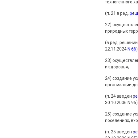
техногенного ха
(п. 21 в ред.
реш
22) осуществле
природных терр
(в ред. решений
22.11.2024
N 66
)
23) осуществле
и здоровья;
24) создание у
организации до
(п. 24 введен
р
30.10.2006 N 95)
25) создание у
поселениях, вх
(п. 25 введен
р