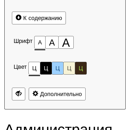
К содержанию
А
Шрифт
А
А
Цвет
Ц
Ц
Ц
Ц
Ц
Дополнительно
Администрация