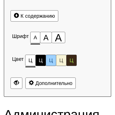
К содержанию
А
Шрифт
А
А
Цвет
Ц
Ц
Ц
Ц
Ц
Дополнительно
Администрация