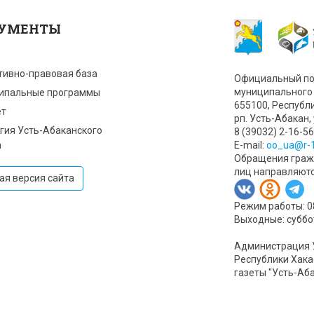
УМЕНТЫ
тивно-правовая база
Официальный по
муниципального 
ипальные программы
655100, Республ
т
рп. Усть-Абакан, 
гия Усть-Абаканского
8 (39032) 2-16-56
а
Е-mail:
oo_ua@r-1
Обращения гражд
лиц направляют
ая версия сайта
Режим работы: 08:
Выходные: суббо
Администрация 
Республики Хака
газеты "Усть-Аб