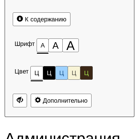
К содержанию
А
Шрифт
А
А
Цвет
Ц
Ц
Ц
Ц
Ц
Дополнительно
Администрация