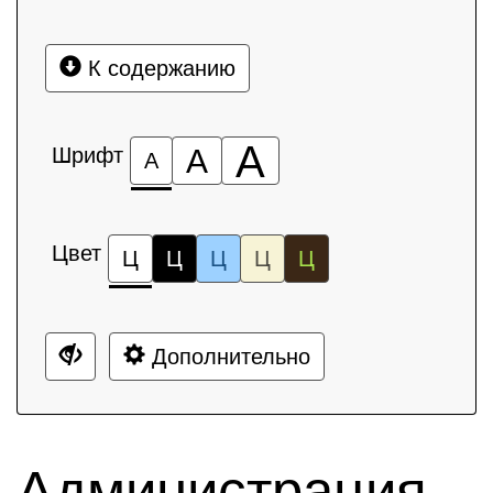
К содержанию
А
Шрифт
А
А
Цвет
Ц
Ц
Ц
Ц
Ц
Дополнительно
Администрация