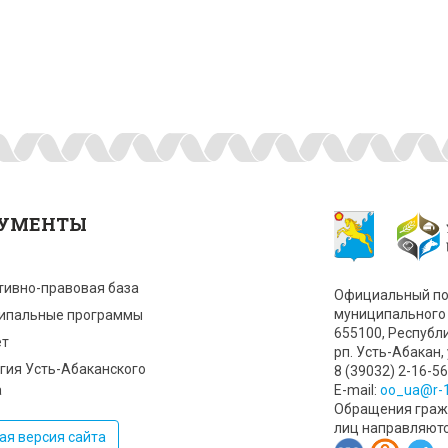
УМЕНТЫ
тивно-правовая база
Официальный по
муниципального 
ипальные программы
655100, Республ
т
рп. Усть-Абакан, 
гия Усть-Абаканского
8 (39032) 2-16-56
а
Е-mail:
oo_ua@r-1
Обращения гражд
лиц направляют
ая версия сайта