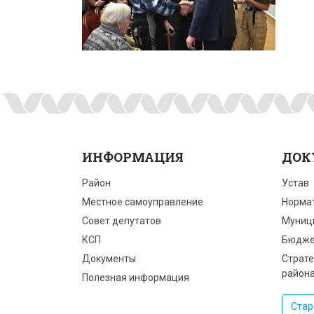
ИНФОРМАЦИЯ
ДОК
Район
Устав
Местное самоуправление
Норма
Совет депутатов
Муниц
КСП
Бюдже
Документы
Страте
район
Полезная информация
Стар