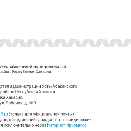
ртал администрации Усть-Абаканского
района Республики Хакасия
ика Хакасия,
ул. Рабочая, д. № 9
9.ru
(только для официальной почты)
ан, объединений граждан, в т.ч. юридических
ся исключительно через
Интернет-приемную