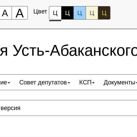
А
А
Цвет
Ц
Ц
Ц
Ц
Ц
 Усть-Абаканског
ние
Совет депутатов
КСП
Документы
 версия