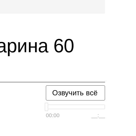
арина 60
Озвучить всё
00:00
__:__