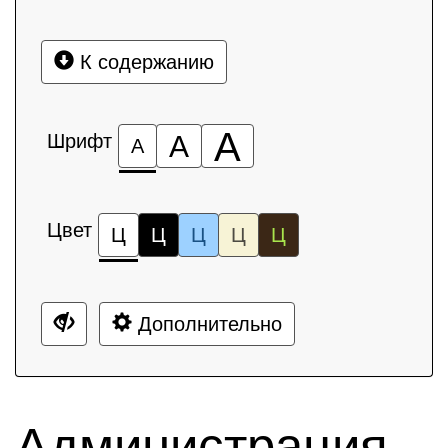
К содержанию
А
Шрифт
А
А
Цвет
Ц
Ц
Ц
Ц
Ц
Дополнительно
Администрация