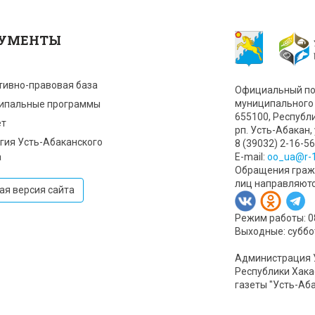
УМЕНТЫ
тивно-правовая база
Официальный по
муниципального 
ипальные программы
655100, Республ
т
рп. Усть-Абакан, 
гия Усть-Абаканского
8 (39032) 2-16-56
а
Е-mail:
oo_ua@r-1
Обращения гражд
лиц направляют
ая версия сайта
Режим работы: 08:
Выходные: суббо
Администрация 
Республики Хака
газеты "Усть-Аб