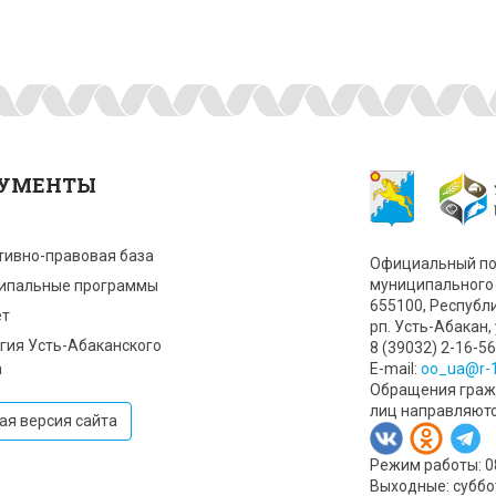
УМЕНТЫ
тивно-правовая база
Официальный по
муниципального 
ипальные программы
655100, Республ
т
рп. Усть-Абакан, 
гия Усть-Абаканского
8 (39032) 2-16-56
а
Е-mail:
oo_ua@r-1
Обращения гражд
лиц направляют
ая версия сайта
Режим работы: 08:
Выходные: суббо