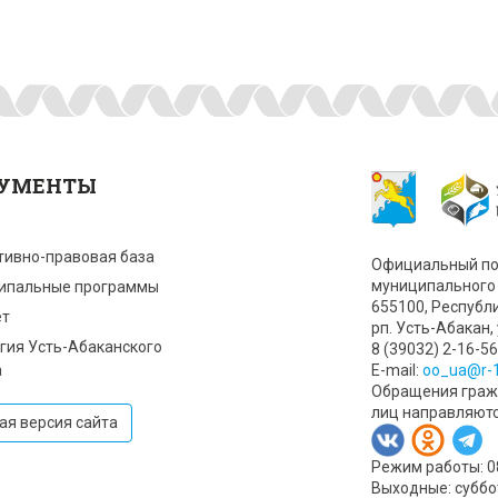
УМЕНТЫ
тивно-правовая база
Официальный по
муниципального 
ипальные программы
655100, Республ
т
рп. Усть-Абакан, 
гия Усть-Абаканского
8 (39032) 2-16-56
а
Е-mail:
oo_ua@r-1
Обращения гражд
лиц направляют
ая версия сайта
Режим работы: 08:
Выходные: суббо