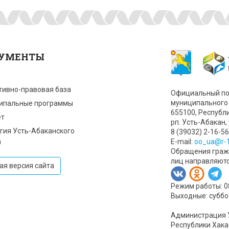
УМЕНТЫ
тивно-правовая база
Официальный по
муниципального 
ипальные программы
655100, Республ
т
рп. Усть-Абакан, 
гия Усть-Абаканского
8 (39032) 2-16-56
а
Е-mail:
oo_ua@r-1
Обращения гражд
лиц направляют
ая версия сайта
Режим работы: 08:
Выходные: суббо
Администрация 
Республики Хака