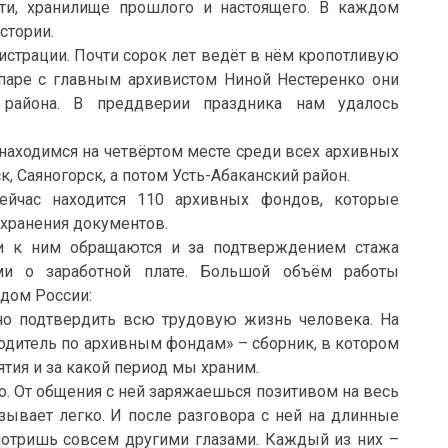
ти, хранилище прошлого и настоящего. В каждом
истории.
истрации. Почти сорок лет ведёт в нём кропотливую
паре с главным архивистом Ниной Нестеренко они
 района. В преддверии праздника нам удалось
находимся на четвёртом месте среди всех архивных
, Саяногорск, а потом Усть-Абаканский район.
ейчас находится 110 архивных фондов, которые
 хранения документов.
ди к ним обращаются и за подтверждением стажа
ями о заработной плате. Большой объём работы
дом России:
жно подтвердить всю трудовую жизнь человека. На
одитель по архивным фондам» – сборник, в котором
ятия и за какой период мы храним.
о. От общения с ней заряжаешься позитивом на весь
азывает легко. И после разговора с ней на длинные
мотришь совсем другими глазами. Каждый из них –