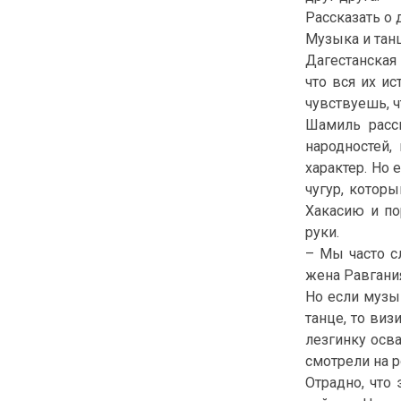
Рассказать о
Музыка и тан
Дагестанская
что вся их и
чувствуешь, ч
Шамиль расск
народностей,
характер. Но 
чугур, котор
Хакасию и по
руки.
– Мы часто с
жена Равгания
Но если музык
танце, то виз
лезгинку осва
смотрели на р
Отрадно, что