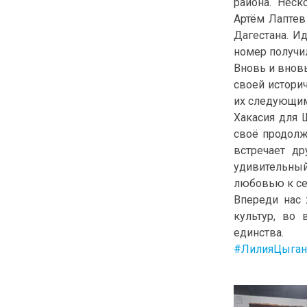
района. Неск
Артём Лаптев
Дагестана. И
номер получи
Вновь и вновь
своей истори
их следующим
Хакасия для 
своё продолж
встречает д
удивительны
любовью к се
Впереди нас 
культур, во 
единства.
#ЛилияЦыган