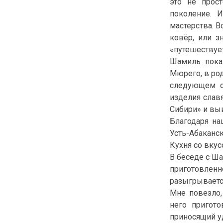
это не прост
поколение. 
мастерства. В
ковёр, или з
«путешествуе
Шамиль пока
Мюрего, в ро
следующем с
изделия славя
Сибири» и вы
Благодаря на
Усть-Абаканс
Кухня со вку
В беседе с Ша
приготовленн
разыгрываетс
Мне повезло,
него пригото
приносящий у