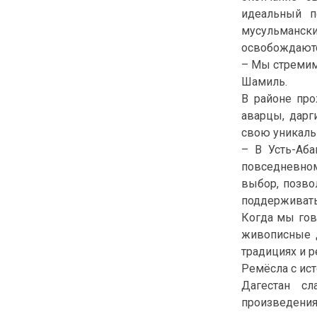
идеальный п
мусульманск
освобождаются
– Мы стремим
Шамиль.
В районе про
аварцы, дарг
свою уникальн
– В Усть-Аба
повседневном
выбор, позво
поддерживать 
Когда мы гов
живописные д
традициях и 
Ремёсла с ис
Дагестан сл
произведения