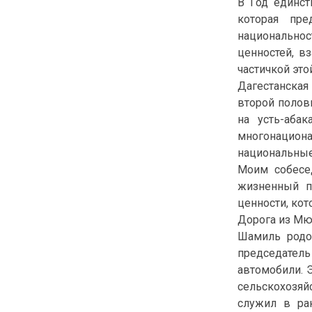
В Год единст
которая пре
национальнос
ценностей, в
частичкой это
Дагестанская
второй полов
на усть-аба
многонацион
национальные
Моим собесе
жизненный п
ценности, кот
Дорога из Мю
Шамиль родом
председатель
автомобили. 
сельскохозяй
служил в ра