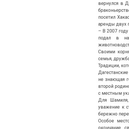
вернулся в Д
браконьерств
посетил Хака
аренды двух 
– В 2007 году
подал в на
животноводств
Своими корн
семья, дружба
Традиции, ко
Дагестанские
не знающая г
второй родин
с местным ук
Для Шамиля,
уважение к с
бережно перед
Особое мест
окончание с