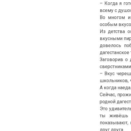
– Когда я го
всему с душой
Во многом и
особым вкусо
Из детства о
вкусными пиро
довелось по
дагестанское 
Заговорив о 
сверстниками
– Вкус череш
школьников, 
А когда наед
Сейчас, прож
родной дагест
Это удивител
ты живёшь и
показывают, 
друг друга.