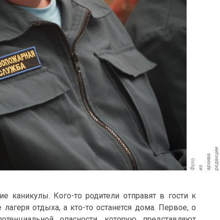
и
а
ц
Ф
о
т
о
и
а
х
и
в
р
д
а
к
и
з
р
е
 каникулы. Кого-то родители отправят в гости к
лагеря отдыха, а кто-то останется дома. Первое, о
отенциальной опасности, которую представляют