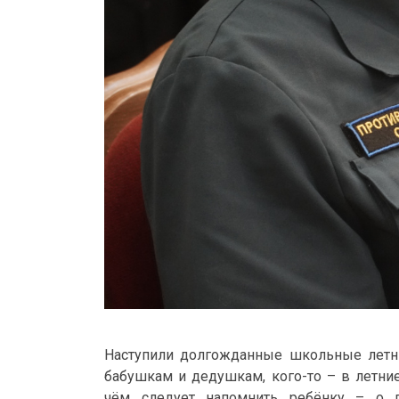
Наступили долгожданные школьные летние
бабушкам и дедушкам, кого-то – в летние 
чём следует напомнить ребёнку – о п