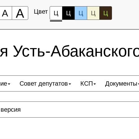
А
А
Цвет
Ц
Ц
Ц
Ц
Ц
 Усть-Абаканског
ние
Совет депутатов
КСП
Документы
 версия