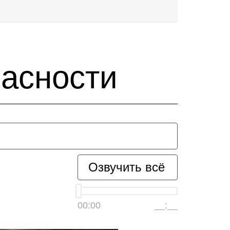
пасности
Озвучить всё
00:00
__:__