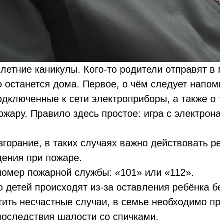
тние каникулы. Кого-то родители отправят в г
то останется дома. Первое, о чём следует напо
дключенные к сети электроприборы, а также о 
ожару. Правило здесь простое: игра с электро
згорание, в таких случаях важно действовать р
ения при пожаре.
номер пожарной службы: «101» или «112».
ю детей происходят из-за оставления ребёнка 
тить несчастные случаи, в семье необходимо 
последствия шалости со спичками.