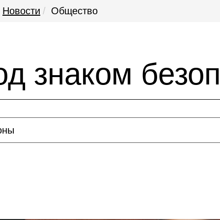
Новости
Общество
од знаком безо
оны