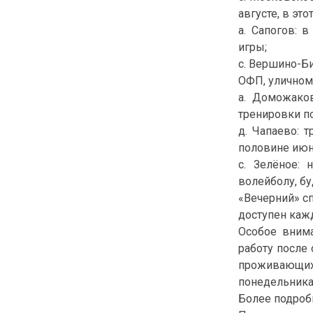
августе, в эт
а. Сапогов: 
игры;
с. Вершино-Би
ОФП, уличному
а. Доможаков
тренировки по
д. Чапаево: 
половине июня
с. Зелёное:
волейболу, бу
«Вечерний» с
доступен каж
Особое внима
работу после
проживающи
понедельника 
Более подроб