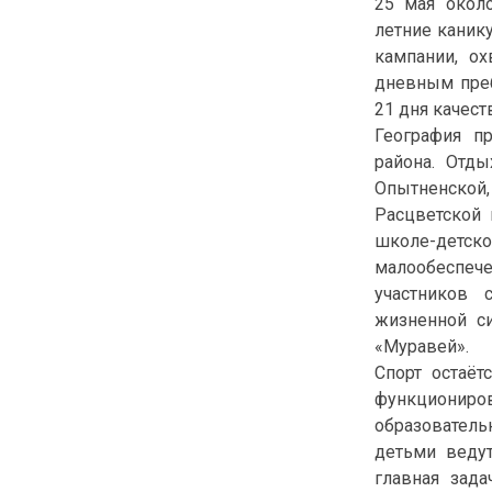
25 мая окол
летние канику
кампании, о
дневным преб
21 дня качест
География п
района. Отды
Опытненской
Расцветской 
школе-детс
малообеспеч
участников 
жизненной си
«Муравей».
Спорт остаёт
функционир
образователь
детьми веду
главная зад