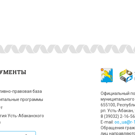
УМЕНТЫ
тивно-правовая база
Официальный по
муниципального 
ипальные программы
655100, Республ
т
рп. Усть-Абакан, 
гия Усть-Абаканского
8 (39032) 2-16-56
а
Е-mail:
oo_ua@r-1
Обращения гражд
лиц направляют