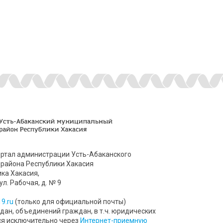
ртал администрации Усть-Абаканского
района Республики Хакасия
ика Хакасия,
ул. Рабочая, д. № 9
9.ru
(только для официальной почты)
ан, объединений граждан, в т.ч. юридических
ся исключительно через
Интернет-приемную