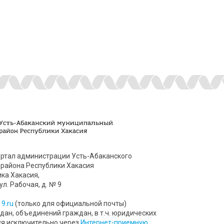
ртал администрации Усть-Абаканского
района Республики Хакасия
ика Хакасия,
ул. Рабочая, д. № 9
9.ru
(только для официальной почты)
ан, объединений граждан, в т.ч. юридических
ся исключительно через
Интернет-приемную