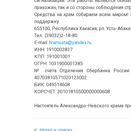
сигнализации. Эти работы являются обяз
прихожан, так и со стороны соблюдения ст
Средства на храм собираем всем миром! 
поддержку.
655100, Республика Хакасия, рп. Усть-Абакан
Тел.: (39032)2-18-80.
E-mail:
hramusta@yandex.ru
ИНН: 1910002837
КПП: 191001001
ОГРН: 1031900001385
№ счёта Отделения Сбербанка Росс
40703810571020123002
БИК: 049514608
КОРСЧЕТ: 30101810500000000608.
Настоятель Александро-Невского храма пр
Назад к списку