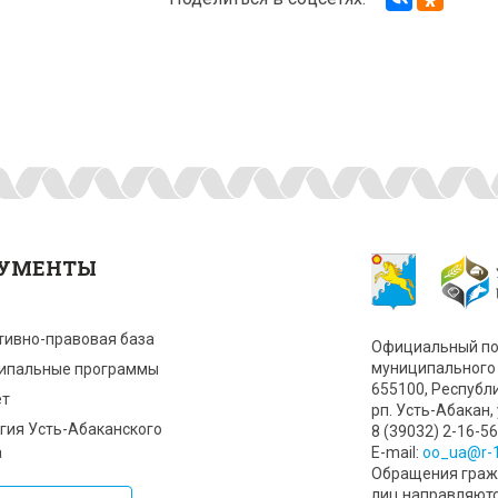
УМЕНТЫ
тивно-правовая база
Официальный по
муниципального 
ипальные программы
655100, Республ
т
рп. Усть-Абакан, 
гия Усть-Абаканского
8 (39032) 2-16-56
а
Е-mail:
oo_ua@r-1
Обращения гражд
лиц направляют