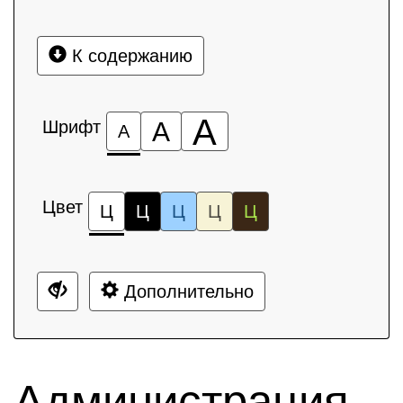
К содержанию
А
Шрифт
А
А
Цвет
Ц
Ц
Ц
Ц
Ц
Дополнительно
Администрация