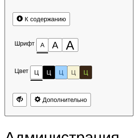
К содержанию
А
Шрифт
А
А
Цвет
Ц
Ц
Ц
Ц
Ц
Дополнительно
Администрация