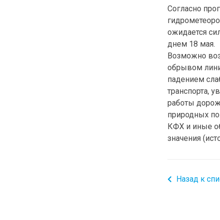
Согласно про
гидрометеоро
ожидается си
днем 18 мая.
Возможно воз
обрывом лини
падением сла
транспорта, 
работы дорож
природных по
КФХ и иные о
значения (ист
Назад к спи