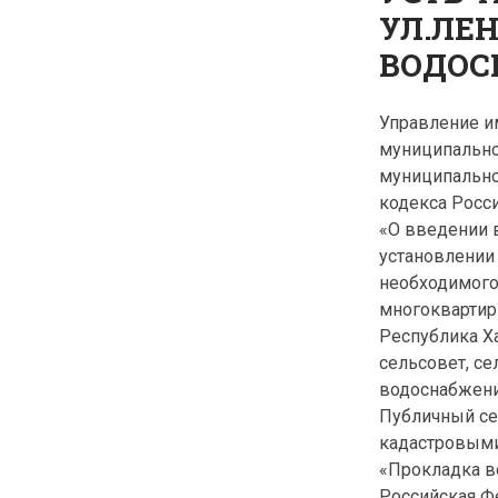
УЛ.ЛЕ
ВОДОСН
Управление и
муниципально
муниципальног
кодекса Росси
«О введении 
установлении 
необходимого
многоквартир
Республика Х
сельсовет, се
водоснабжени
Публичный сер
кадастровыми
«Прокладка в
Российская Ф