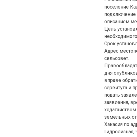
поселение Кал
подключение 
описанием ме
Цель установл
необходимого
Срок установл
Адрес местопо
сельсовет.
Правообладат
дня опублико
вправе обрат
сервитута и 
подать заявле
заявления, в
ходатайством
земельных от
Хакасия по ад
Гидролизная, 9