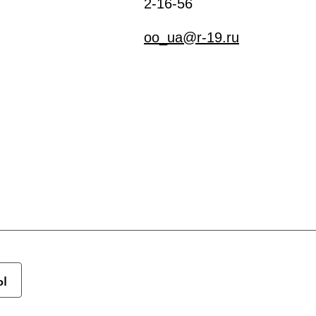
2-16-56
oo_ua@r-19.ru
ы