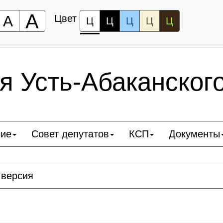
А
А
Цвет
Ц
Ц
Ц
Ц
Ц
 Усть-Абаканског
ние
Совет депутатов
КСП
Документы
 версия