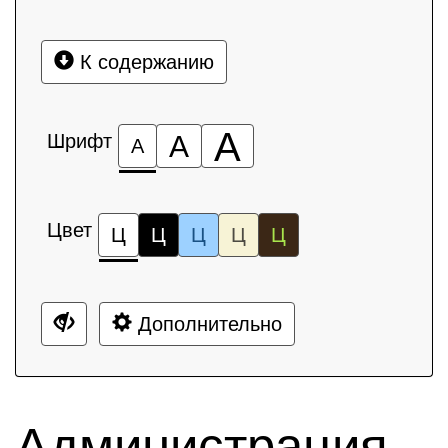
К содержанию
А
Шрифт
А
А
Цвет
Ц
Ц
Ц
Ц
Ц
Дополнительно
Администрация