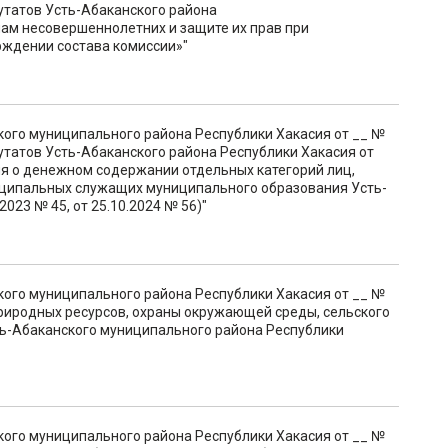
путатов Усть-Абаканского района
елам несовершеннолетних и защите их прав при
рждении состава комиссии»"
кого муниципального района Республики Хакасия от __ №
утатов Усть-Абаканского района Республики Хакасия от
ия о денежном содержании отдельных категорий лиц,
ципальных служащих муниципального образования Усть-
2023 № 45, от 25.10.2024 № 56)"
кого муниципального района Республики Хакасия от __ №
риродных ресурсов, охраны окружающей среды, сельского
ь-Абаканского муниципального района Республики
кого муниципального района Республики Хакасия от __ №