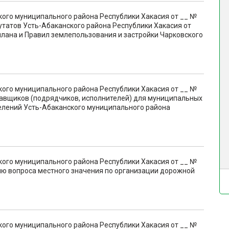
кого муниципального района Республики Хакасия от __ №
утатов Усть-Абаканского района Республики Хакасия от
плана и Правил землепользования и застройки Чарковского
кого муниципального района Республики Хакасия от __ №
тавщиков (подрядчиков, исполнителей) для муниципальных
селений Усть-Абаканского муниципального района
кого муниципального района Республики Хакасия от __ №
ию вопроса местного значения по организации дорожной
кого муниципального района Республики Хакасия от __ №