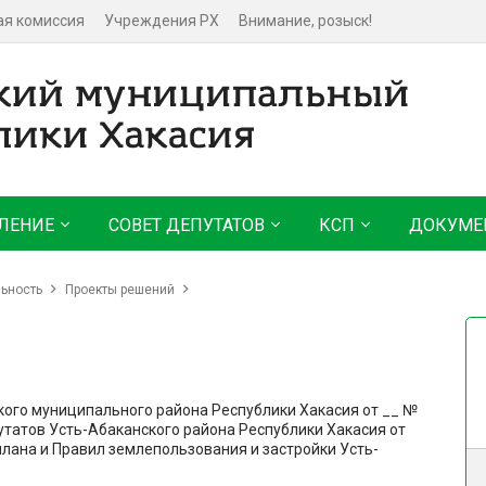
ая комиссия
Учреждения РХ
Внимание, розыск!
ЛЕНИЕ
СОВЕТ ДЕПУТАТОВ
КСП
ДОКУМЕ
ьность
Проекты решений
кого муниципального района Республики Хакасия от __ №
утатов Усть-Абаканского района Республики Хакасия от
плана и Правил землепользования и застройки Усть-