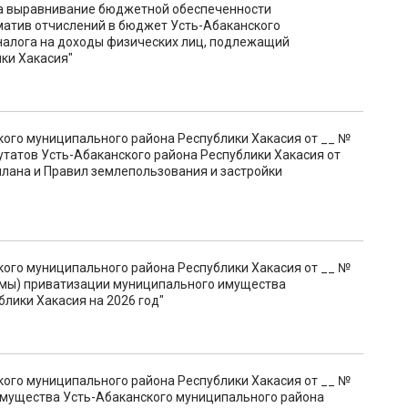
на выравнивание бюджетной обеспеченности
атив отчислений в бюджет Усть-Абаканского
налога на доходы физических лиц, подлежащий
ки Хакасия"
кого муниципального района Республики Хакасия от __ №
утатов Усть-Абаканского района Республики Хакасия от
плана и Правил землепользования и застройки
кого муниципального района Республики Хакасия от __ №
ммы) приватизации муниципального имущества
лики Хакасия на 2026 год"
кого муниципального района Республики Хакасия от __ №
имущества Усть-Абаканского муниципального района