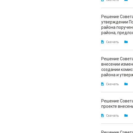
Решение Совета
утверждении По
района поручен
района, предло
Скачать
Решение Совета
внесении измен
создании комис
района и утвер
Скачать
Решение Совета
проекте внесен
Скачать
Решение Совета