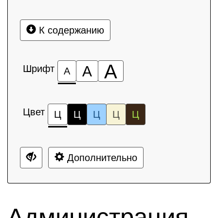
К содержанию
А
Шрифт
А
А
Цвет
Ц
Ц
Ц
Ц
Ц
Дополнительно
Администрация