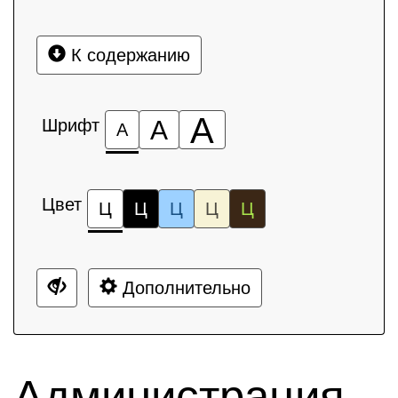
К содержанию
А
Шрифт
А
А
Цвет
Ц
Ц
Ц
Ц
Ц
Дополнительно
Администрация