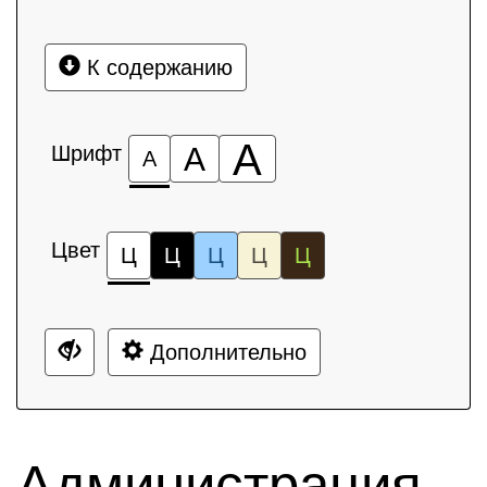
К содержанию
А
Шрифт
А
А
Цвет
Ц
Ц
Ц
Ц
Ц
Дополнительно
Администрация