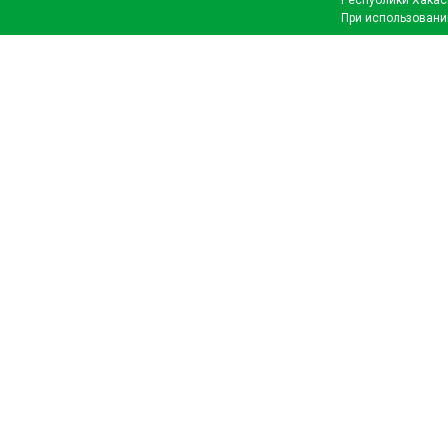
Республики Хакас
При использовани