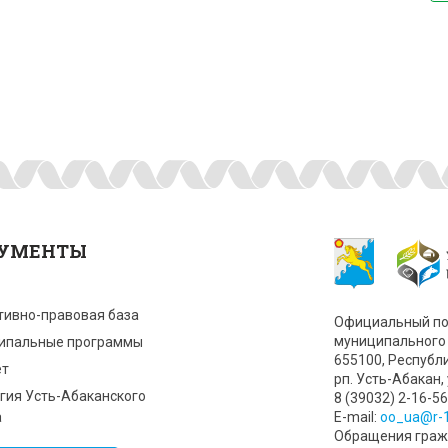
УМЕНТЫ
тивно-правовая база
Официальный по
муниципального 
ипальные программы
655100, Республ
т
рп. Усть-Абакан, 
гия Усть-Абаканского
8 (39032) 2-16-56
а
Е-mail:
oo_ua@r-1
Обращения гражд