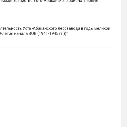
льское хозяйство Усть-Абаканского района: Первые
ятельность Усть-Абаканского лесозавода в годы Великой
-летия начала ВОВ (1941-1945 гг.))"