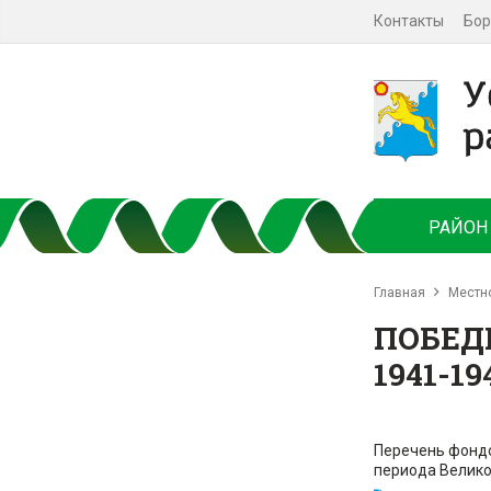
Контакты
Бор
РАЙОН
Главная
Местн
ПОБЕД
1941-1
Перечень фондо
периода Велико