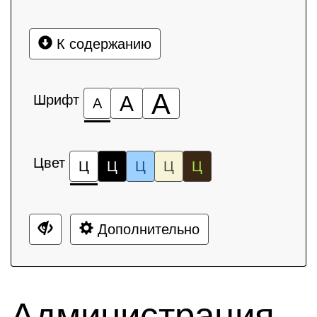
К содержанию
А
Шрифт
А
А
Цвет
Ц
Ц
Ц
Ц
Ц
Дополнительно
Администрация