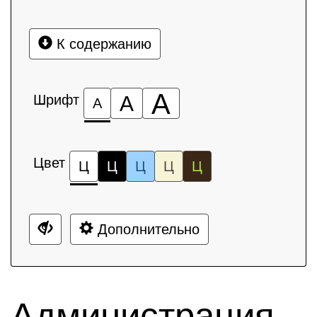
К содержанию
А
Шрифт
А
А
Цвет
Ц
Ц
Ц
Ц
Ц
Дополнительно
Администрация