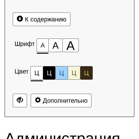
К содержанию
А
Шрифт
А
А
Цвет
Ц
Ц
Ц
Ц
Ц
Дополнительно
Администрация