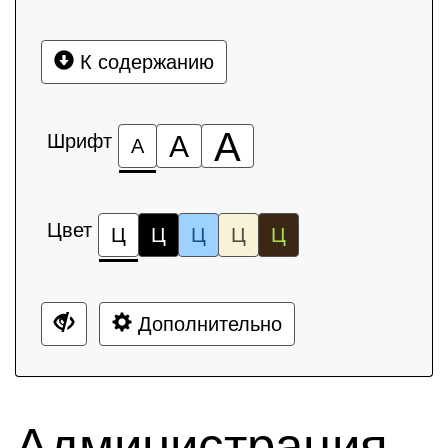
К содержанию
А
Шрифт
А
А
Цвет
Ц
Ц
Ц
Ц
Ц
Дополнительно
Администрация