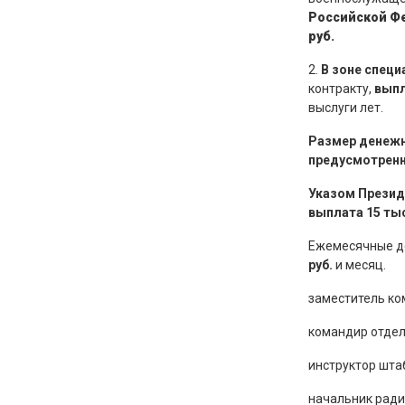
Российской Ф
руб.
2.
В зоне специ
контракту,
выпл
выслуги лет.
Размер денежн
предусмотренн
Указом Презид
выплата 15 тыс
Ежемесячные д
руб.
и месяц.
заместитель ко
командир отдел
инструктор шта
начальник рад