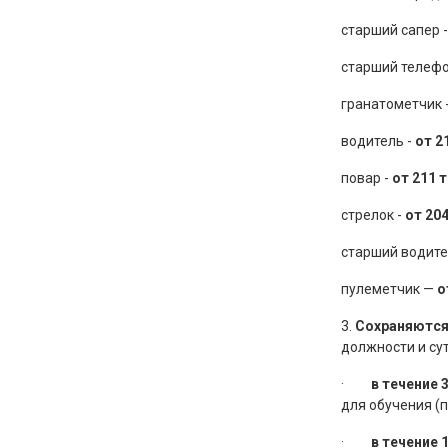
старший сапер -
старший телефо
гранатометчик 
водитель -
от 2
повар -
от 211 т
стрелок -
от 204
старший водите
пулеметчик —
от
3.
Сохраняютс
должности и су
·
в течение 
для обучения (
·
в течение 