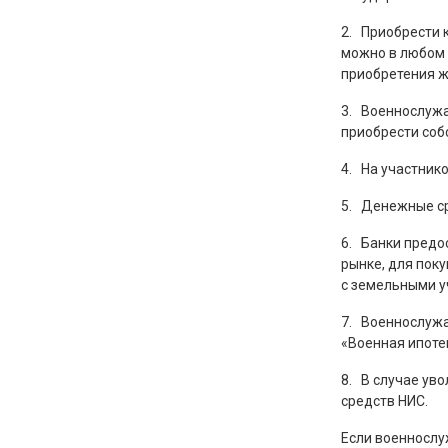
2. Приобрести к
можно в любом 
приобретения ж
3. Военнослужа
приобрести соб
4. На участник
5. Денежные ср
6. Банки предо
рынке, для пок
с земельными у
7. Военнослужа
«Военная ипоте
8. В случае ув
средств НИС.
Если военнослу