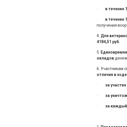
·
в течение 
·
в течение 
получения воор
4.
Для ветеран
4184,51 руб.
5.
Единовремен
окладов
денежн
6. Участникам 
отличия в ход
·
за участие
·
за уничтож
·
за каждый 