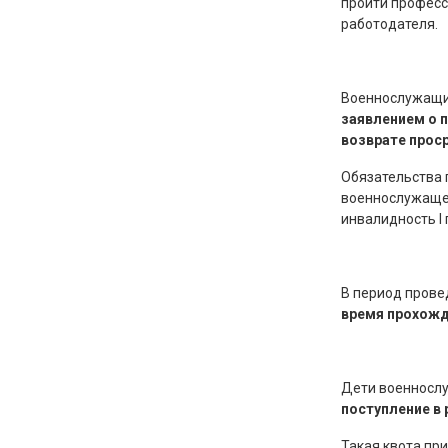
пройти професс
работодателя.
Военнослужащие
заявлением о 
возврате прос
Обязательства 
военнослужащего
инвалидность I 
В период пров
время прохожд
Дети военносл
поступление в
Такая квота пр