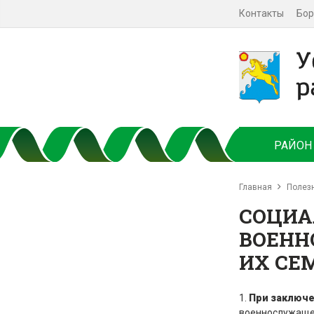
Контакты
Бор
РАЙОН
Главная
Полез
СОЦИА
ВОЕНН
ИХ СЕ
1.
При заключе
военнослужащ