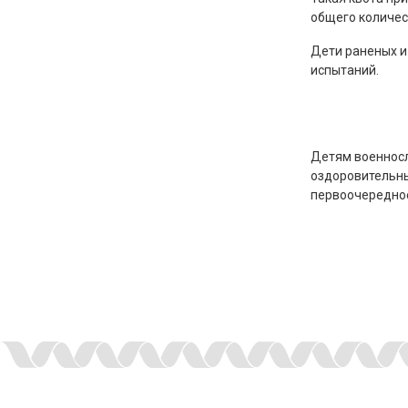
общего количес
Дети раненых и
испытаний.
Детям военносл
оздоровительны
первоочередное