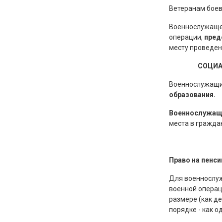
Ветеранам боев
Военнослужащем
операции,
пред
месту проведени
СОЦИА
Военнослужащ
образования.
Военнослужащи
места в гражда
Право на пенси
Для военнослуж
военной операц
размере (как д
порядке - как о