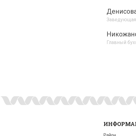
Денисова
Заведующая
Никожано
Главный бух
ИНФОРМА
Район