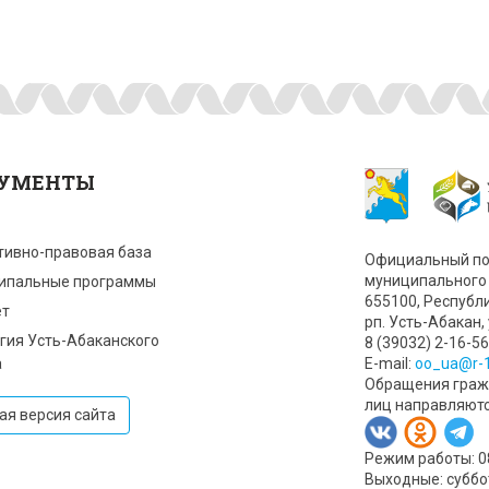
УМЕНТЫ
тивно-правовая база
Официальный по
муниципального 
ипальные программы
655100, Республ
т
рп. Усть-Абакан, 
гия Усть-Абаканского
8 (39032) 2-16-56
а
Е-mail:
oo_ua@r-1
Обращения гражд
лиц направляют
ая версия сайта
Режим работы: 08:
Выходные: суббо