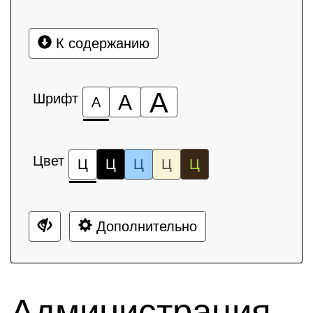
К содержанию
А
Шрифт
А
А
Цвет
Ц
Ц
Ц
Ц
Ц
Дополнительно
Администрация