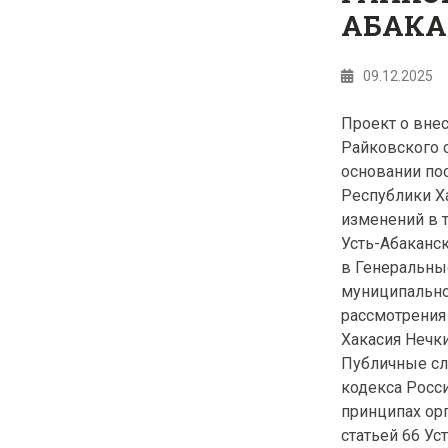
АБАКА
09.12.2025
Проект о вне
Райковского с
основании по
Республики 
изменений в 
Усть-Абаканс
в Генеральны
муниципальног
рассмотрения
Хакасия Не
Публичные слу
кодекса Росс
принципах ор
статьей 66 Ус