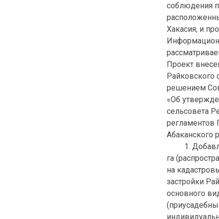
соблюдения п
расположенны
Хакасия, и пр
Информацион
рассматривае
Проект внесе
Райковского 
решением Сове
«Об утвержде
сельсовета Р
регламентов 
Абаканского 
1. Добавлен
га (распростр
на кадастров
застройки Рай
основного ви
(приусадебный
индивидуаль