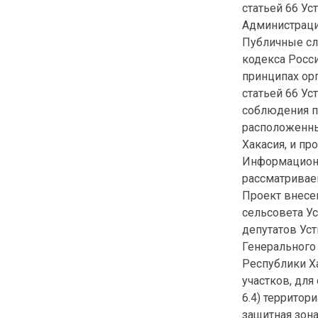
статьей 66 Ус
Администраци
Публичные слу
кодекса Росс
принципах ор
статьей 66 Ус
соблюдения п
расположенны
Хакасия, и пр
Информацион
рассматривае
Проект внесе
сельсовета У
депутатов Уст
Генерального
Республики Х
участков, дл
6.4) территор
защитная зона