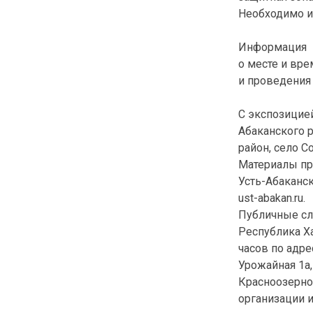
Необходимо 
Информация
о месте и вр
и проведения
С экспозицие
Абаканского р
район, село Со
Материалы пр
Усть-Абаканск
ust-abakan.ru.
Публичные слу
Республика Ха
часов по адр
Урожайная 1а,
Красноозерно
организации 