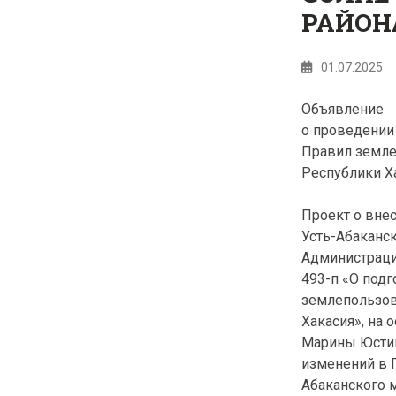
РАЙОН
01.07.2025
Объявление
о проведении
Правил земле
Республики Х
Проект о вне
Усть-Абаканск
Администраци
493-п «О под
землепользов
Хакасия», на 
Марины Юстин
изменений в 
Абаканского м