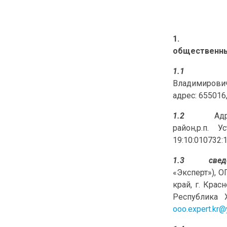
1
общественны
1.
Владимирович
адрес: 655016,
1.2
Ад
район,р.п. 
19:10:010732:1
1.3
свед
«Эксперт»), 
край, г. Крас
Республика Х
ooo.expert.kr@