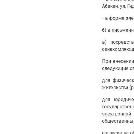
Абакан, ул. Ги
- в форме эл
б) в письменн
в) посредст
ознакомляющи
При внесении
следующие св
для физическ
жительства (р
для юридиче
государствен
электронной
общественных
согласие на 