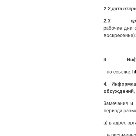
2.2
дата откр
2.3
ср
рабочие дни с
воскресенье);
3.
Инф
-
по ссылке:
h
4.
Информа
обсуждений,
Замечания и 
периода разме
а) в адрес ор
- в письменно